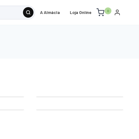
0
A Almácla
Loja Online
E.P.I.
Decoração