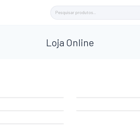
Loja Online
Pavimentos, Madeiras e
s de Sótão
Portas
a
Isolamentos