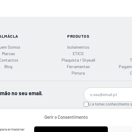
ALMÁCLA
PRODUTOS
uem Somos
Isolamentos
Marcas
ETICS
Contactos
Plaquista / Drywall
T
Blog
Ferramentas
Pagamen
Pintura
C
mão no seu email.
Li e tomei conhecimento s
Gerir o Consentimento
 para armazenar