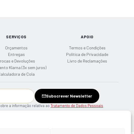
SERVIÇOS
APOIO
Orçamentos
Termos e Condições
Entregas
Política de Privacidade
rocas e Devoluções
Livro de Reclamações
to Klarna (3x sem juros)
alculadora de Cola
Subscrever Newsletter
obre a informação relativa ao
Tratamento de Dados Pessoais