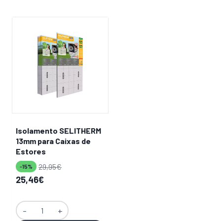
Isolamento SELITHERM
13mm para Caixas de
Estores
29,95
€
-15%
O
O
25,46
€
preço
preço
original
atual
Quantidade