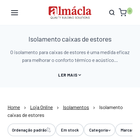
Skip
to
0
content
Isolamento caixas de estores
O isolamento para caixas de estores é uma medida eficaz
para melhorar o conforto térmico e acústico…
LER MAIS
Home
Loja Online
Isolamentos
Isolamento
caixas de estores
Ordenação padrão
Em stock
Categoria
Marca