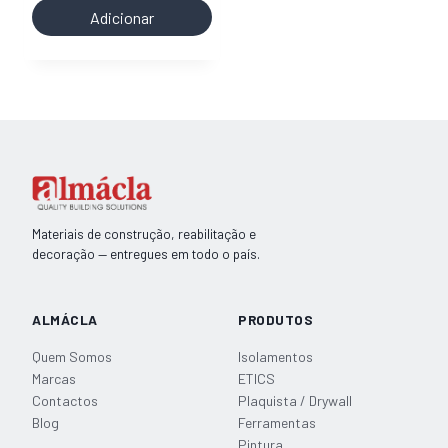
era:
é:
de
Adicionar
29,95€.
25,46€.
Isolamento
SELITHERM
13mm
para
Caixas
de
Estores
Materiais de construção, reabilitação e
decoração — entregues em todo o país.
ALMÁCLA
PRODUTOS
Quem Somos
Isolamentos
Marcas
ETICS
Contactos
Plaquista / Drywall
Blog
Ferramentas
Pintura