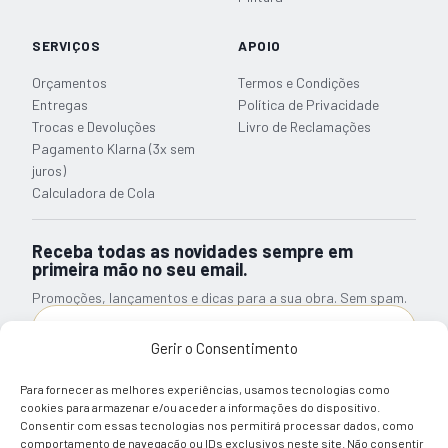
SERVIÇOS
APOIO
Orçamentos
Termos e Condições
Entregas
Política de Privacidade
Trocas e Devoluções
Livro de Reclamações
Pagamento Klarna (3x sem
juros)
Calculadora de Cola
Receba todas as novidades sempre em
primeira mão no seu email.
Promoções, lançamentos e dicas para a sua obra. Sem spam.
Gerir o Consentimento
Subscrever Newsletter
Para fornecer as melhores experiências, usamos tecnologias como
Li e tomei conhecimento sobre a informação relativa ao
cookies para armazenar e/ou aceder a informações do dispositivo.
Tratamento de Dados Pessoais
Consentir com essas tecnologias nos permitirá processar dados, como
comportamento de navegação ou IDs exclusivos neste site. Não consentir