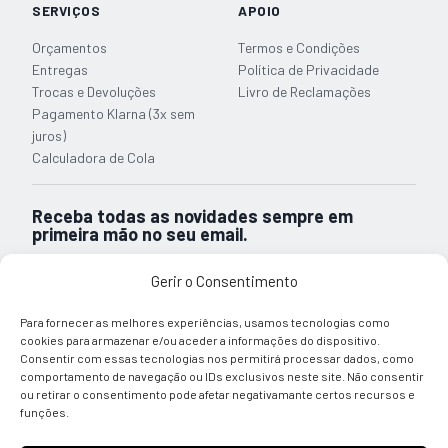
SERVIÇOS
APOIO
Orçamentos
Termos e Condições
Entregas
Política de Privacidade
Trocas e Devoluções
Livro de Reclamações
Pagamento Klarna (3x sem
juros)
Calculadora de Cola
Receba todas as novidades sempre em
primeira mão no seu email.
Promoções, lançamentos e dicas para a sua obra. Sem spam.
Gerir o Consentimento
Para fornecer as melhores experiências, usamos tecnologias como
Subscrever Newsletter
cookies para armazenar e/ou aceder a informações do dispositivo.
Consentir com essas tecnologias nos permitirá processar dados, como
Li e tomei conhecimento sobre a informação relativa ao
comportamento de navegação ou IDs exclusivos neste site. Não consentir
Tratamento de Dados Pessoais
ou retirar o consentimento pode afetar negativamante certos recursos e
funções.
© 2026 Almácla — Quality Building Solutions