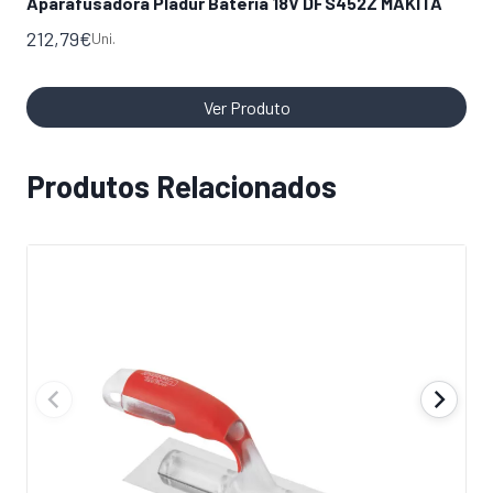
Aparafusadora Pladur Bateria 18V DFS452Z MAKITA
Ap
212,79
€
118
Uni.
Ver Produto
Produtos Relacionados