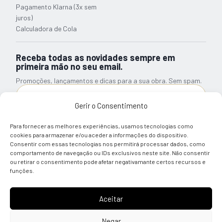
Pagamento Klarna (3x sem
juros)
Calculadora de Cola
Receba todas as novidades sempre em
primeira mão no seu email.
Promoções, lançamentos e dicas para a sua obra. Sem spam.
Gerir o Consentimento
Subscrever Newsletter
Para fornecer as melhores experiências, usamos tecnologias como
Li e tomei conhecimento sobre a informação relativa ao
cookies para armazenar e/ou aceder a informações do dispositivo.
Tratamento de Dados Pessoais
Consentir com essas tecnologias nos permitirá processar dados, como
comportamento de navegação ou IDs exclusivos neste site. Não consentir
ou retirar o consentimento pode afetar negativamante certos recursos e
© 2026 Almácla — Quality Building Solutions
funções.
Aceitar
REDES SOCIAIS
PAGAMENTO SEGURO
Negar