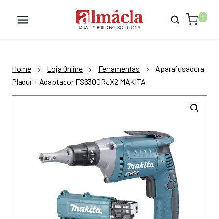
Skip
to
0
content
Home
Loja Online
Ferramentas
Aparafusadora
Pladur + Adaptador FS6300RJX2 MAKITA