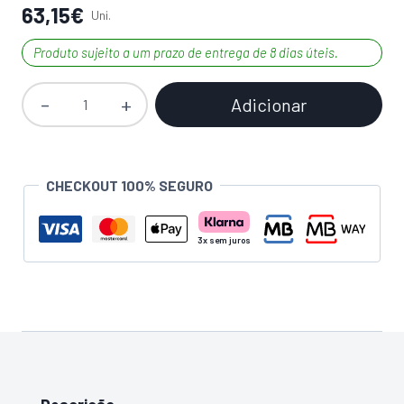
63,15
€
Uni.
Produto sujeito a um prazo de entrega de 8 dias úteis.
Adicionar
Quantidade
de
Talocha
/
CHECKOUT 100% SEGURO
Palustra
para
ETICS
L'Outil
Parfait
48cm