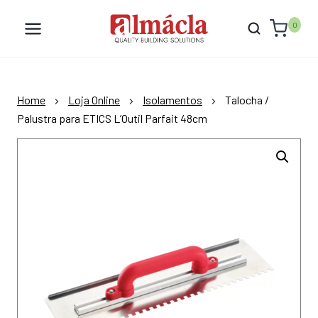
Skip
to
0
content
Home
Loja Online
Isolamentos
Talocha /
Palustra para ETICS L’Outil Parfait 48cm