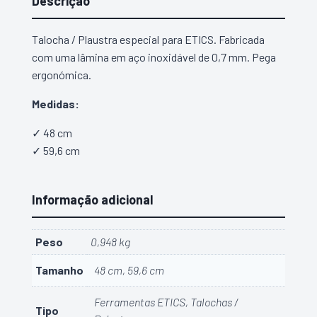
Descrição
Talocha / Plaustra especial para ETICS. Fabricada
com uma lâmina em aço inoxidável de 0,7 mm. Pega
ergonómica.
Medidas:
✓ 48 cm
✓ 59,6 cm
Informação adicional
Peso
0,948 kg
Tamanho
48 cm, 59,6 cm
Ferramentas ETICS, Talochas /
Tipo