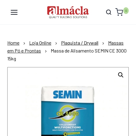
Skip
to
0
content
Home
Loja Online
Plaquista / Drywall
Massas
em Pó e Prontas
Massa de Alisamento SEMIN CE 3000
15kg