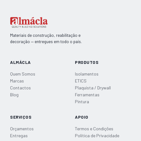
de
juntas
CE78
lenta
24Horas
Materiais de construção, reabilitação e
SEMIN
decoração — entregues em todo o país.
25kg
ALMÁCLA
PRODUTOS
Quem Somos
Isolamentos
Marcas
ETICS
Contactos
Plaquista / Drywall
Blog
Ferramentas
Pintura
SERVIÇOS
APOIO
Orçamentos
Termos e Condições
Entregas
Política de Privacidade