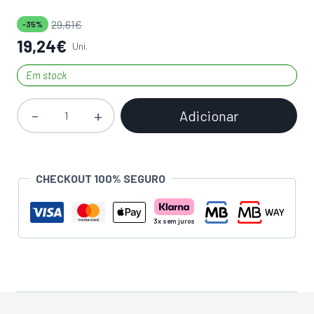
29,61
€
-35%
19,24
€
Uni.
Em stock
Adicionar
Quantidade
de
Massa
de
CHECKOUT 100% SEGURO
Alisamento
SEMIN
CE
3000
15kg