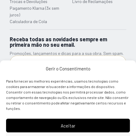
Trocas e Devoluções
Livro de Reclamações
Pagamento Klarna (3x sem
juros)
Calculadora de Cola
Receba todas as novidades sempre em
primeira mão no seu email.
Promoções, lançamentos e dicas para a sua obra. Sem spam.
Gerir o Consentimento
Subscrever Newsletter
Para fornecer as melhores experiências, usamos tecnologias como
Li e tomei conhecimento sobre a informação relativa ao
cookies para armazenar e/ou aceder a informações do dispositivo.
Tratamento de Dados Pessoais
Consentir com essas tecnologias nos permitirá processar dados, como
comportamento de navegação ou IDs exclusivos neste site. Não consentir
ou retirar o consentimento pode afetar negativamante certos recursos e
© 2026 Almácla — Quality Building Solutions
funções.
Aceitar
REDES SOCIAIS