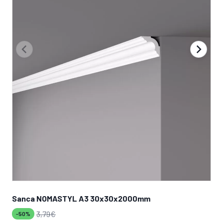
Sanca NOMASTYL A3 30x30x2000mm
Sa
3,79
€
-50%
-5