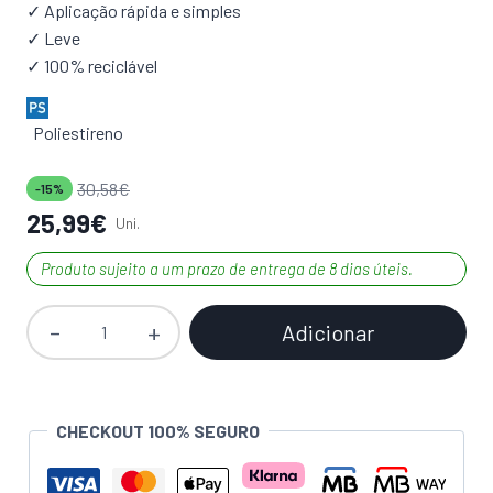
✓ Aplicação rápida e simples
✓ Leve
✓ 100% reciclável
Poliestireno
30,58
€
-15%
25,99
€
Uni.
Produto sujeito a um prazo de entrega de 8 dias úteis.
Adicionar
Quantidade
de
Roseta
DECOFLAIR
CHECKOUT 100% SEGURO
B16
390mm