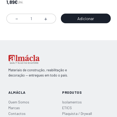
O
O
1,89
€
O
O
4,
Uni.
preço
preço
pr
pr
original
atual
ori
atu
Adicionar
Quantidade
era:
é:
era
é:
de
3,79€.
1,89€.
8,2
4,1
Sanca
NOMASTYL
A3
30x30x2000mm
Materiais de construção, reabilitação e
decoração — entregues em todo o país.
ALMÁCLA
PRODUTOS
Quem Somos
Isolamentos
Marcas
ETICS
Contactos
Plaquista / Drywall