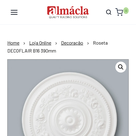
Skip
to
0
content
Home
Loja Online
Decoração
Roseta
DECOFLAIR B16 390mm