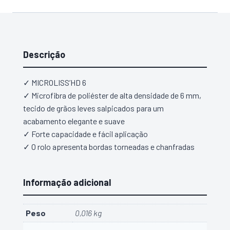
L'outil
Parfait
6mm
MICROLISS
Descrição
110mm
✓
MICROLISS’HD 6
✓ Microfibra de poliéster de alta densidade de 6 mm,
tecido de grãos leves salpicados para um
acabamento elegante e suave
✓ Forte capacidade e fácil aplicação
✓ O rolo apresenta bordas torneadas e chanfradas
Informação adicional
Peso
0,016 kg