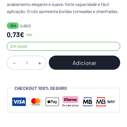
acabamento elegante e suave, forte capacidade e fácil
aplicação. O rolo apresenta bordas torneadas e chanfradas.
0,86
€
-15%
0,73
€
Uni.
Em stock
Adicionar
Quantidade
de
Rolo
de
CHECKOUT 100% SEGURO
Micro
Fibra
de
Alta
Densidade