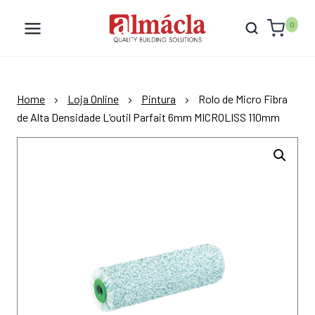
Skip
to
0
content
Home
Loja Online
Pintura
Rolo de Micro Fibra
de Alta Densidade L’outil Parfait 6mm MICROLISS 110mm