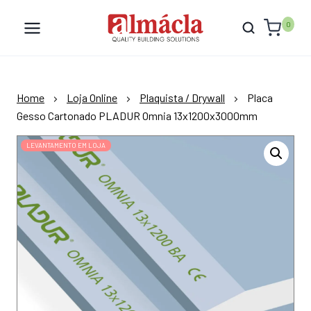
Skip
to
0
content
Home
Loja Online
Plaquista / Drywall
Placa
Gesso Cartonado PLADUR Omnia 13x1200x3000mm
LEVANTAMENTO EM LOJA