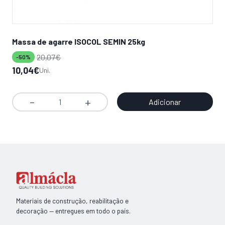
Massa de agarre ISOCOL SEMIN 25kg
Bu
20,07
€
-50%
-3
O
O
10,04
€
O
O
9,
Uni.
preço
preço
pr
pr
original
atual
ori
atu
Adicionar
Quantidade
era:
é:
era
é:
de
20,07€.
10,04€.
13,
9,2
Massa
de
agarre
ISOCOL
SEMIN
25kg
Materiais de construção, reabilitação e
decoração — entregues em todo o país.