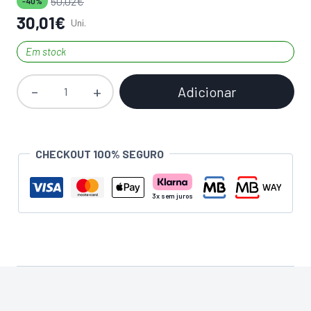
50,02
€
-40%
30,01
€
Uni.
Em stock
Adicionar
Quantidade
de
Placa
Gesso
CHECKOUT 100% SEGURO
Cartonado
PLADUR
Omnia
13x1200x3000mm