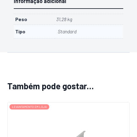
Informação adicional
Peso
31,28 kg
Tipo
Standard
Também pode gostar…
LEVANTAMENTO EM LOJA
L