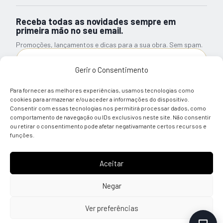
Receba todas as novidades sempre em
primeira mão no seu email.
Promoções, lançamentos e dicas para a sua obra. Sem spam.
Gerir o Consentimento
Subscrever Newsletter
Para fornecer as melhores experiências, usamos tecnologias como
Li e tomei conhecimento sobre a informação relativa ao
cookies para armazenar e/ou aceder a informações do dispositivo.
Tratamento de Dados Pessoais
Consentir com essas tecnologias nos permitirá processar dados, como
comportamento de navegação ou IDs exclusivos neste site. Não consentir
ou retirar o consentimento pode afetar negativamante certos recursos e
© 2026 Almácla — Quality Building Solutions
funções.
Aceitar
REDES SOCIAIS
PAGAMENTO SEGURO
Negar
Ver preferências