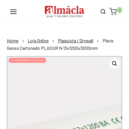
Skip
to
0
content
Home
Loja Online
Plaquista / Drywall
Placa
Gesso Cartonado PLADUR N 13x1200x3000mm
LEVANTAMENTO EM LOJA