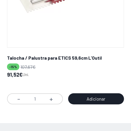
Talocha / Palustra para ETICS 59,6cm L’Outil
Is
(14
107,67
€
-15%
-2
O
O
91,52
€
Uni.
O
O
38
preço
preço
pr
pr
original
atual
ori
atu
era:
é:
Adicionar
Quantidade
era
é:
107,67€.
91,52€.
de
53,
38,
Talocha
/