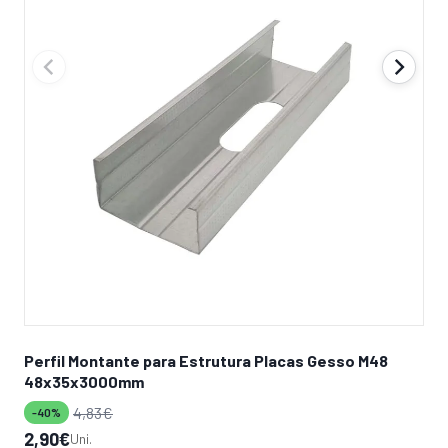
Perfil Montante para Estrutura Placas Gesso M48
Pa
48x35x3000mm
3,5
4,83
€
-40%
-2
O
O
2,90
€
O
O
10
Uni.