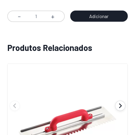
preço
preço
pr
pr
original
atual
ori
atu
Adicionar
Quantidade
era:
é:
era
é:
de
4,83€.
2,90€.
14,
10,
Perfil
Montante
Produtos Relacionados
para
Estrutura
Placas
Gesso
M48
48x35x3000mm