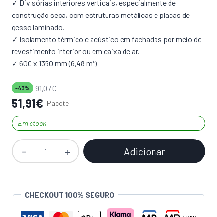
✓ Divisórias interiores verticais, especialmente de
construção seca, com estruturas metálicas e placas de
gesso laminado.
✓ Isolamento térmico e acústico em fachadas por meio de
revestimento interior ou em caixa de ar.
✓ 600 x 1350 mm (6,48 m²)
91,07
€
-43%
51,91
€
Pacote
Em stock
Adicionar
Quantidade
de
Isolamento
Lã
CHECKOUT 100% SEGURO
de
Rocha