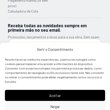
Pagamento Klarna (3x sem
juros)
Calculadora de Cola
Receba todas as novidades sempre em
primeira mão no seu email.
Promoções, lançamentos e dicas para a sua obra. Sem spam.
Gerir o Consentimento
Subscrever Newsletter
Para fornecer as melhores experiências, usamos tecnologias como
Li e tomei conhecimento sobre a informação relativa ao
cookies para armazenar e/ou aceder a informações do dispositivo.
Tratamento de Dados Pessoais
Consentir com essas tecnologias nos permitirá processar dados, como
comportamento de navegação ou IDs exclusivos neste site. Não consentir
ou retirar o consentimento pode afetar negativamante certos recursos e
© 2026 Almácla — Quality Building Solutions
funções.
Aceitar
REDES SOCIAIS
PAGAMENTO SEGURO
Negar