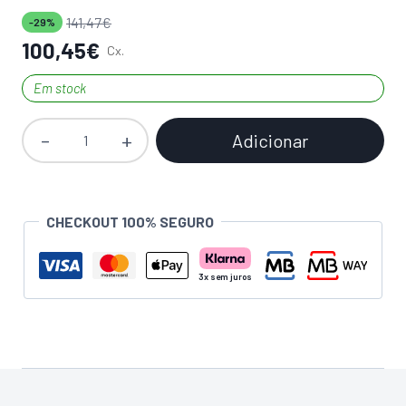
141,47
€
-29%
100,45
€
Cx.
Em stock
Adicionar
Quantidade
de
Clip
de
CHECKOUT 100% SEGURO
Fixação
Horizontal
Esp.
4
a
10mm
SEMIN
Cx.100