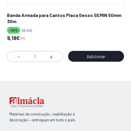
Banda Armada para Cantos Placa Gesso SEMIN 50mm
Mas
30m
-3
13,11
€
-30%
O
O
12
O
O
9,18
€
Uni.
pr
pr
preço
preço
ori
atu
original
atual
era
é:
Adicionar
Quantidade
era:
é:
19,
12,
de
13,11€.
9,18€.
Banda
Armada
para
Cantos
Placa
Gesso
Materiais de construção, reabilitação e
SEMIN
decoração — entregues em todo o país.
50mm