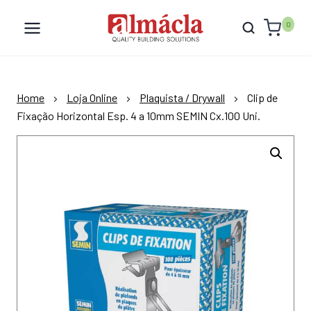
Skip
to
0
content
Home
Loja Online
Plaquista / Drywall
Clip de
Fixação Horizontal Esp. 4 a 10mm SEMIN Cx.100 Uni.